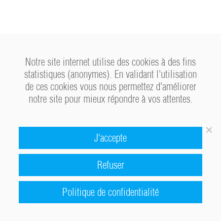
VIGIER GÉNIE CIVIL
Notre site internet utilise des cookies à des fins
Vigier Génie Civil- Contractant Général du
Groupe Vigier Entreprises
statistiques (anonymes). En validant l'utilisation
Contactez-nous
communication@vigier-construction.com
de ces cookies vous nous permettez d'améliorer
notre site pour mieux répondre à vos attentes.
J'accepte
Refuser
© Copyright 2019. Tous droits réservés -
Mentions légales
-
Politique de confidentialité
Politique de Confidentialité
| Une société du
Groupe Vigier
| Une réalisation
www.vox.fr